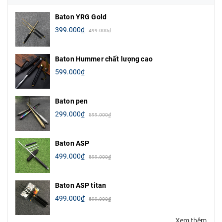
Baton YRG Gold
399.000₫
499.000₫
Baton Hummer chất lượng cao
599.000₫
Baton pen
299.000₫
599.000₫
Baton ASP
499.000₫
599.000₫
Baton ASP titan
499.000₫
599.000₫
Xem thêm