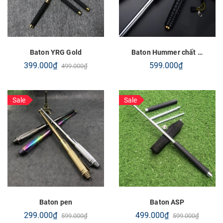
Baton YRG Gold
Baton Hummer chất lượng cao
399.000₫
599.000₫
499.000₫
Sale
Sale
Baton pen
Baton ASP
299.000₫
499.000₫
599.000₫
599.000₫