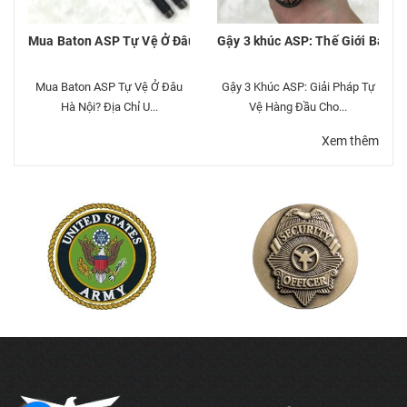
Mua Baton ASP Tự Vệ Ở Đâu Hà Nội?
Gậy 3 khúc ASP: Thế Giới Baton
Mua Baton ASP Tự Vệ Ở Đâu
Gậy 3 Khúc ASP: Giải Pháp Tự
Hà Nội? Địa Chỉ U...
Vệ Hàng Đầu Cho...
Xem thêm