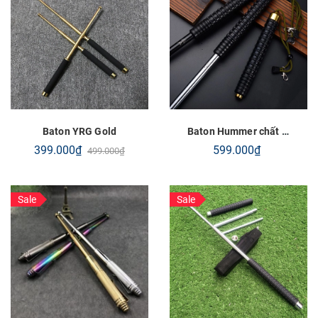
Baton YRG Gold
Baton Hummer chất lượng cao
399.000₫
599.000₫
499.000₫
Sale
Sale