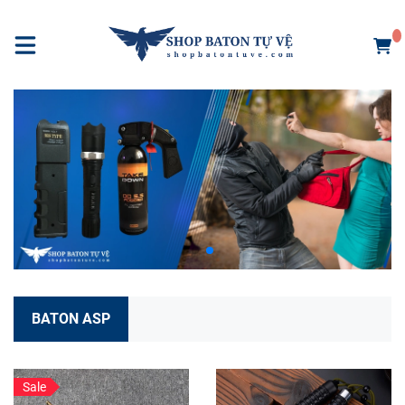
BATON ASP
Sale