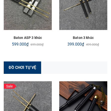
Baton ASP 3 khúc
Baton 3 khúc
599.000₫
399.000₫
699.000₫
499.000₫
ĐỒ CHƠI TỰ VỆ
Sale