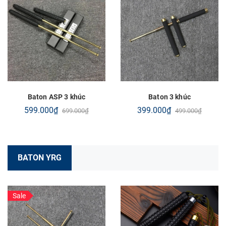
Baton ASP 3 khúc
Baton 3 khúc
599.000₫
399.000₫
699.000₫
499.000₫
BATON YRG
Sale