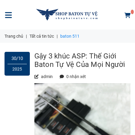
Trang chủ
|
Tất cả tin tức
|
baton 511
Gậy 3 khúc ASP: Thế Giới
30/10
Baton Tự Vệ Của Mọi Người
2025
admin
0 nhận xét