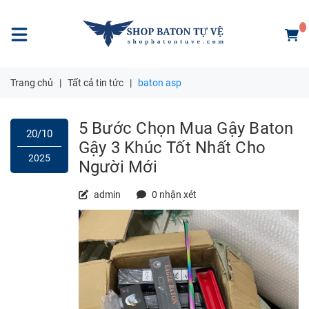
Trang chủ
|
Tất cả tin tức
|
baton asp
5 Bước Chọn Mua Gậy Baton
20/10
Gậy 3 Khúc Tốt Nhất Cho
2025
Người Mới
admin
0 nhận xét