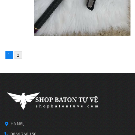
1
2
Hà Nội,
0866 760 150