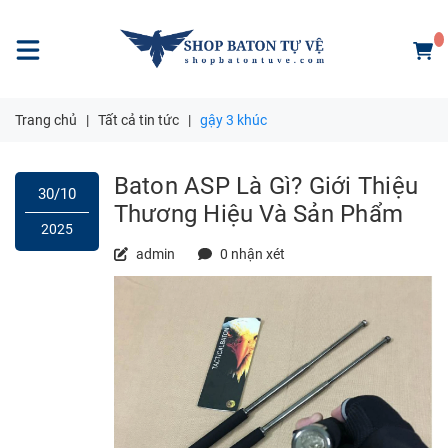
Trang chủ
|
Tất cả tin tức
|
gậy 3 khúc
Baton ASP Là Gì? Giới Thiệu
30/10
Thương Hiệu Và Sản Phẩm
2025
admin
0 nhận xét