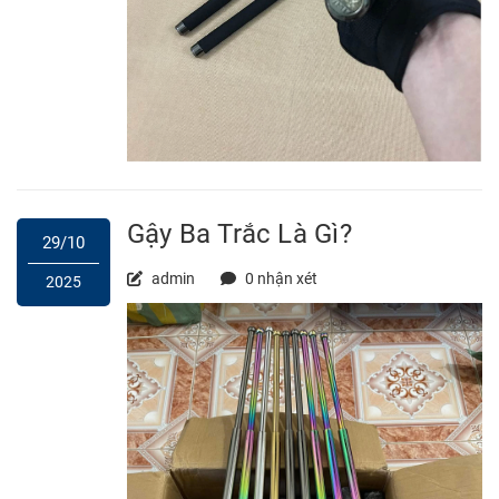
Gậy Ba Trắc Là Gì?
29/10
admin
0 nhận xét
2025