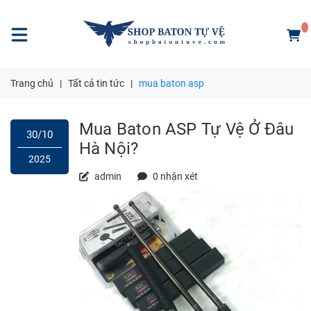
Trang chủ
|
Tất cả tin tức
|
mua baton asp
Mua Baton ASP Tự Vệ Ở Đâu
30/10
Hà Nội?
2025
admin
0 nhận xét