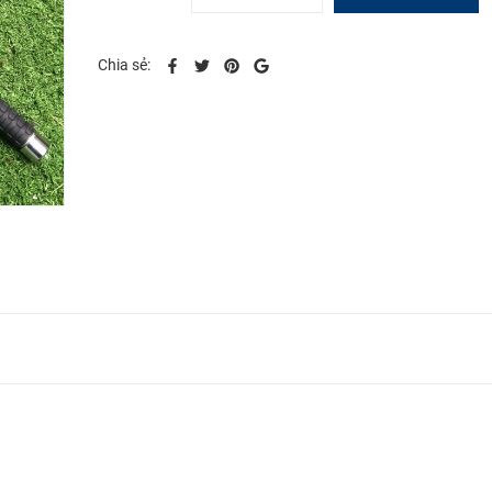
Chia sẻ: